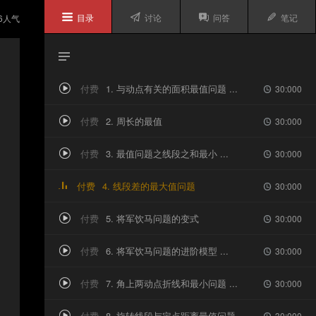

目录

讨论

问答

笔记
6
人气

付费
1. 与动点有关的面积最值问题 ...

30:000

付费
2. 周长的最值

30:000

付费
3. 最值问题之线段之和最小 ...

30:000

付费
4. 线段差的最大值问题
30:000

付费
5. 将军饮马问题的变式

30:000

付费
6. 将军饮马问题的进阶模型 ...

30:000

付费
7. 角上两动点折线和最小问题 ...

30:000

付费
8. 旋转线段与定点距离最值问题 ...

30:000