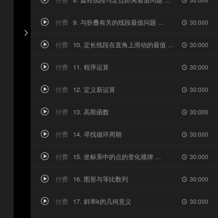

付费
9. 与折叠有关的线段最值问题 ...

30:000


付费
10. 定长线段在直角上滑动的最值 ...

30:000

付费
11. 程序运算

30:000

付费
12. 定义新运算

30:000

付费
13. 高斯函数

30:000

付费
14. 寻找循环周期

30:000

付费
15. 坐标系中的点的变化规律 ...

30:000

付费
16. 图形与等比数列

30:000

付费
17. 斜率k的几何意义

30:000
