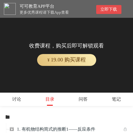
可可教育APP平台
立即下载
更多优秀课程请下载App查看
收费课程，购买后即可解锁观看
19.00 购买课程
¥
讨论
目录
问答
笔记

1. 有机物结构简式的推断1——反应条件

