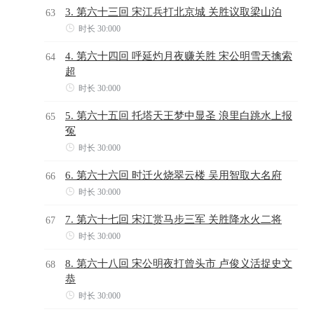
3. 第六十三回 宋江兵打北京城 关胜议取梁山泊
63

时长 30:000
4. 第六十四回 呼延灼月夜赚关胜 宋公明雪天擒索
64
超

时长 30:000
5. 第六十五回 托塔天王梦中显圣 浪里白跳水上报
65
冤

时长 30:000
6. 第六十六回 时迁火烧翠云楼 吴用智取大名府
66

时长 30:000
7. 第六十七回 宋江赏马步三军 关胜降水火二将
67

时长 30:000
8. 第六十八回 宋公明夜打曾头市 卢俊义活捉史文
68
恭

时长 30:000