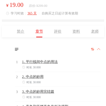
19.00
¥
原价 ¥299.00
学习时效 :
365 天
|
自购买之日起计算有效期

简介
章节
评价
资料
老师



1. 平行线间中点的用法
1

时长 30:000
2. 中点的妙用
2

时长 30:000
3. 中点的妙用完结篇
3

时长 30:000