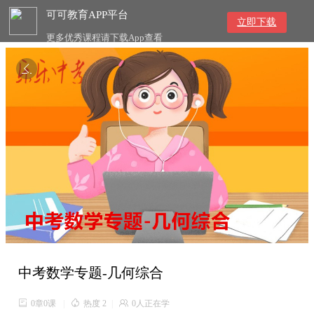
可可教育APP平台
立即下载
更多优秀课程请下载App查看

中考数学专题-几何综合

0章0课
|

热度 2
|

0人正在学