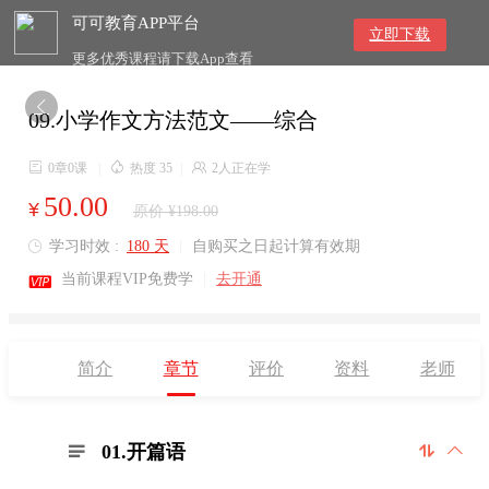
可可教育APP平台
立即下载
更多优秀课程请下载App查看

09.小学作文方法范文——综合

0章0课
|

热度 35
|

2人正在学
50.00
¥
原价 ¥198.00
学习时效 :
180 天
|
自购买之日起计算有效期


当前课程VIP免费学
|
去开通
简介
章节
评价
资料
老师
01.开篇语


