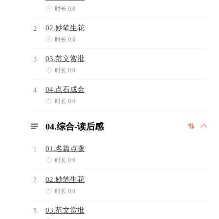

时长 0:0
02.妙笔生花
2

时长 0:0
03.范文赏批
3

时长 0:0
04.点石成金
4

时长 0:0
04.综合-读后感



01.名篇点拨
1

时长 0:0
02.妙笔生花
2

时长 0:0
03.范文赏批
3