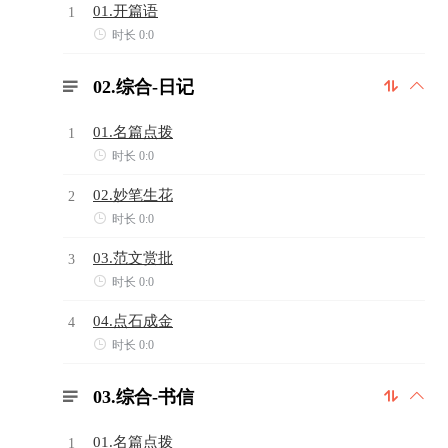
01.开篇语
1

时长 0:0
02.综合-日记



01.名篇点拨
1

时长 0:0
02.妙笔生花
2

时长 0:0
03.范文赏批
3

时长 0:0
04.点石成金
4

时长 0:0
03.综合-书信



01.名篇点拨
1