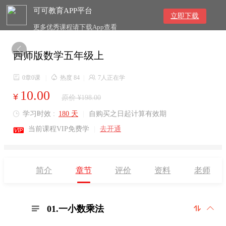
可可教育APP平台
立即下载
更多优秀课程请下载App查看

西师版数学五年级上

0章0课
|

热度 84
|

7人正在学
10.00
¥
原价 ¥198.00
学习时效 :
180 天
|
自购买之日起计算有效期


当前课程VIP免费学
|
去开通
简介
章节
评价
资料
老师
01.一小数乘法


