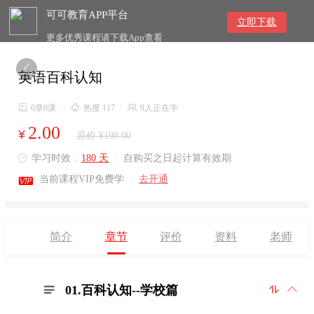
可可教育APP平台
立即下载
更多优秀课程请下载App查看

英语百科认知

0章0课
|

热度 117
|

9人正在学
2.00
¥
原价 ¥198.00
学习时效 :
180 天
|
自购买之日起计算有效期


当前课程VIP免费学
|
去开通
简介
章节
评价
资料
老师
01.百科认知--学校篇


